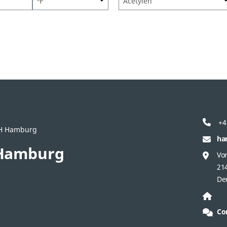
+4
bH Hamburg
ha
Hamburg
Vo
21
De
Co