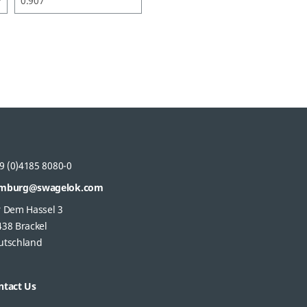
9 (0)4185 8080-0
mburg@swagelok.com
r Dem Hassel 3
438 Brackel
utschland
ntact Us