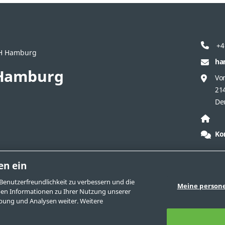
+4
bH Hamburg
ha
Hamburg
Vo
21
De
Ko
en ein
n
Kontakt zu Swagelok Company
pressum
Verkaufs- und Lieferbedingungen
Benutzerfreundlichkeit zu verbessern und die
Meine person
ben Informationen zu Ihrer Nutzung unserer
rbung und Analysen weiter. Weitere