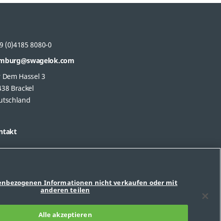
9 (0)4185 8080-0
mburg@swagelok.com
r Dem Hassel 3
438 Brackel
utschland
ntakt
enbezogenen Informationen nicht verkaufen oder mit
anderen teilen
Alle akzeptieren