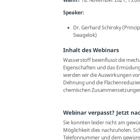
Wann?
18. November 2021,
1
5:
00
Speaker:
Dr. Gerhard Schiroky (Principa
Swagelok)
Inhalt des Webinars
Wasserstoff beeinflusst die mec
Eigenschaften und das Ermüdungs
werden wir die Auswirkungen von W
Dehnung und die Flächenreduzier
chemischen Zusammensetzungen 
Webinar verpasst? Jetzt na
Sie konnten leider nicht am gewü
Möglichkeit dies nachzuholen. Sch
Telefonnummer und dem gewüns