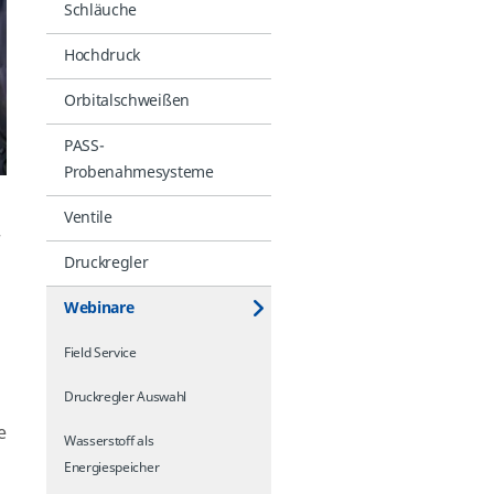
Schläuche
Hochdruck
Orbitalschweißen
PASS-
Probenahmesysteme
Ventile
r
Druckregler
Webinare
Field Service
Druckregler Auswahl
e
Wasserstoff als
Energiespeicher